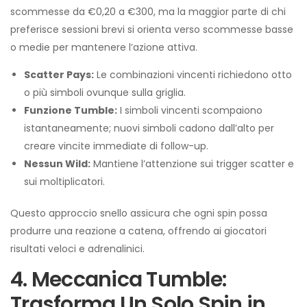
scommesse da €0,20 a €300, ma la maggior parte di chi
preferisce sessioni brevi si orienta verso scommesse basse
o medie per mantenere l’azione attiva.
Scatter Pays:
Le combinazioni vincenti richiedono otto
o più simboli ovunque sulla griglia.
Funzione Tumble:
I simboli vincenti scompaiono
istantaneamente; nuovi simboli cadono dall’alto per
creare vincite immediate di follow-up.
Nessun Wild:
Mantiene l’attenzione sui trigger scatter e
sui moltiplicatori.
Questo approccio snello assicura che ogni spin possa
produrre una reazione a catena, offrendo ai giocatori
risultati veloci e adrenalinici.
4. Meccanica Tumble:
Trasforma Un Solo Spin in