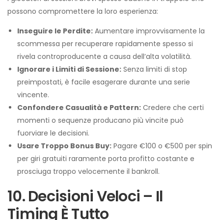
possono compromettere la loro esperienza:
Inseguire le Perdite:
Aumentare improvvisamente la
scommessa per recuperare rapidamente spesso si
rivela controproducente a causa dell’alta volatilità.
Ignorare i Limiti di Sessione:
Senza limiti di stop
preimpostati, è facile esagerare durante una serie
vincente.
Confondere Casualità e Pattern:
Credere che certi
momenti o sequenze producano più vincite può
fuorviare le decisioni.
Usare Troppo Bonus Buy:
Pagare €100 o €500 per spin
per giri gratuiti raramente porta profitto costante e
prosciuga troppo velocemente il bankroll.
10. Decisioni Veloci – Il
Timing È Tutto