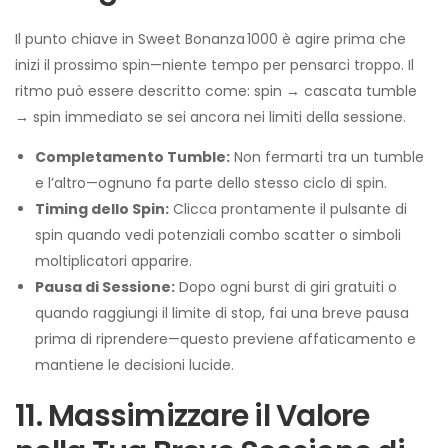
Il punto chiave in Sweet Bonanza 1000 è agire prima che
inizi il prossimo spin—niente tempo per pensarci troppo. Il
ritmo può essere descritto come: spin → cascata tumble
→ spin immediato se sei ancora nei limiti della sessione.
Completamento Tumble:
Non fermarti tra un tumble
e l’altro—ognuno fa parte dello stesso ciclo di spin.
Timing dello Spin:
Clicca prontamente il pulsante di
spin quando vedi potenziali combo scatter o simboli
moltiplicatori apparire.
Pausa di Sessione:
Dopo ogni burst di giri gratuiti o
quando raggiungi il limite di stop, fai una breve pausa
prima di riprendere—questo previene affaticamento e
mantiene le decisioni lucide.
11. Massimizzare il Valore