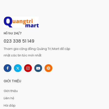
Hỗ trợ 24/7
023 338 51 149
Tham gia cộng đồng Quảng Trị Mart để cập
nhật các tin tức mới nhất
GIỚI THIỆU
Giới thiệu
Liên hệ
Hỏi đáp