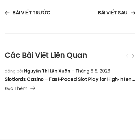
BÀI VIẾT TRƯỚC
BÀI VIẾT SAU
Các Bài Viết Liên Quan
Nguyễn Thị Lập Xuân
Tháng 8 8, 2026
đăng bởi
Slotlords Casino – Fast‑Paced Slot Play for High‑Intensity Fans
Đọc Thêm