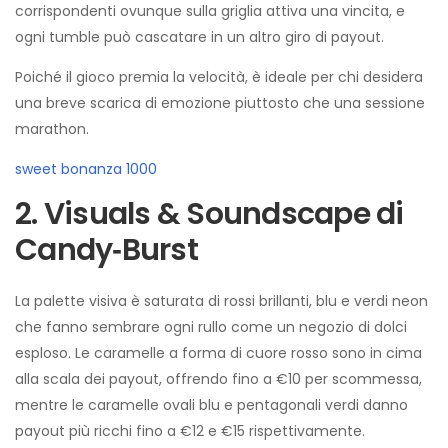
corrispondenti ovunque sulla griglia attiva una vincita, e
ogni tumble può cascatare in un altro giro di payout.
Poiché il gioco premia la velocità, è ideale per chi desidera
una breve scarica di emozione piuttosto che una sessione
marathon.
sweet bonanza 1000
2. Visuals & Soundscape di
Candy‑Burst
La palette visiva è saturata di rossi brillanti, blu e verdi neon
che fanno sembrare ogni rullo come un negozio di dolci
esploso. Le caramelle a forma di cuore rosso sono in cima
alla scala dei payout, offrendo fino a €10 per scommessa,
mentre le caramelle ovali blu e pentagonali verdi danno
payout più ricchi fino a €12 e €15 rispettivamente.