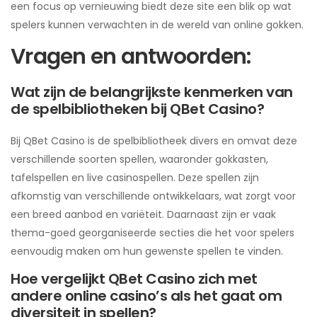
een focus op vernieuwing biedt deze site een blik op wat
spelers kunnen verwachten in de wereld van online gokken.
Vragen en antwoorden:
Wat zijn de belangrijkste kenmerken van
de spelbibliotheken bij QBet Casino?
Bij QBet Casino is de spelbibliotheek divers en omvat deze
verschillende soorten spellen, waaronder gokkasten,
tafelspellen en live casinospellen. Deze spellen zijn
afkomstig van verschillende ontwikkelaars, wat zorgt voor
een breed aanbod en variëteit. Daarnaast zijn er vaak
thema-goed georganiseerde secties die het voor spelers
eenvoudig maken om hun gewenste spellen te vinden.
Hoe vergelijkt QBet Casino zich met
andere online casino’s als het gaat om
diversiteit in spellen?