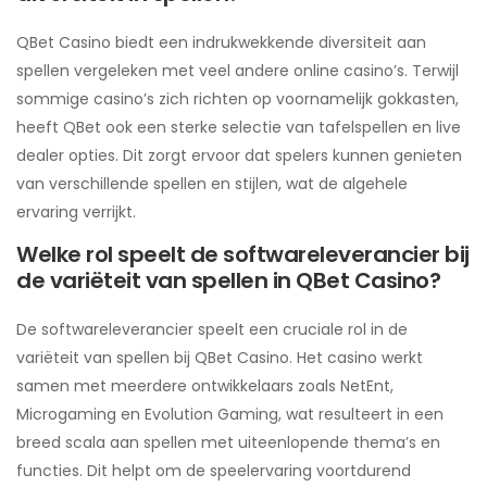
QBet Casino biedt een indrukwekkende diversiteit aan
spellen vergeleken met veel andere online casino’s. Terwijl
sommige casino’s zich richten op voornamelijk gokkasten,
heeft QBet ook een sterke selectie van tafelspellen en live
dealer opties. Dit zorgt ervoor dat spelers kunnen genieten
van verschillende spellen en stijlen, wat de algehele
ervaring verrijkt.
Welke rol speelt de softwareleverancier bij
de variëteit van spellen in QBet Casino?
De softwareleverancier speelt een cruciale rol in de
variëteit van spellen bij QBet Casino. Het casino werkt
samen met meerdere ontwikkelaars zoals NetEnt,
Microgaming en Evolution Gaming, wat resulteert in een
breed scala aan spellen met uiteenlopende thema’s en
functies. Dit helpt om de speelervaring voortdurend