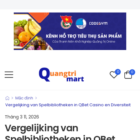
C
0
0
>
>
Mặc định
Vergelijking van Spelbibliotheken in QBet Casino en Diversiteit
Tháng 3 11, 2026
Vergelijking van
Spelbibliotheken in QBet