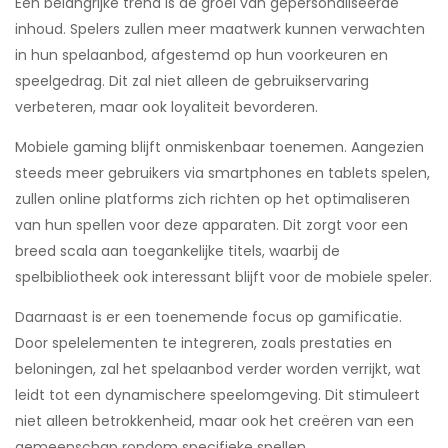
Een belangrijke trend is de groei van gepersonaliseerde
inhoud. Spelers zullen meer maatwerk kunnen verwachten
in hun spelaanbod, afgestemd op hun voorkeuren en
speelgedrag. Dit zal niet alleen de gebruikservaring
verbeteren, maar ook loyaliteit bevorderen.
Mobiele gaming blijft onmiskenbaar toenemen. Aangezien
steeds meer gebruikers via smartphones en tablets spelen,
zullen online platforms zich richten op het optimaliseren
van hun spellen voor deze apparaten. Dit zorgt voor een
breed scala aan toegankelijke titels, waarbij de
spelbibliotheek ook interessant blijft voor de mobiele speler.
Daarnaast is er een toenemende focus op gamificatie.
Door spelelementen te integreren, zoals prestaties en
beloningen, zal het spelaanbod verder worden verrijkt, wat
leidt tot een dynamischere speelomgeving. Dit stimuleert
niet alleen betrokkenheid, maar ook het creëren van een
gemeenschap rondom specifieke spellen.