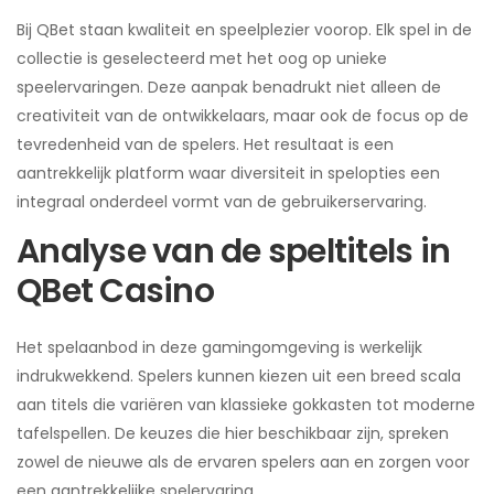
Bij QBet staan kwaliteit en speelplezier voorop. Elk spel in de
collectie is geselecteerd met het oog op unieke
speelervaringen. Deze aanpak benadrukt niet alleen de
creativiteit van de ontwikkelaars, maar ook de focus op de
tevredenheid van de spelers. Het resultaat is een
aantrekkelijk platform waar diversiteit in spelopties een
integraal onderdeel vormt van de gebruikerservaring.
Analyse van de speltitels in
QBet Casino
Het spelaanbod in deze gamingomgeving is werkelijk
indrukwekkend. Spelers kunnen kiezen uit een breed scala
aan titels die variëren van klassieke gokkasten tot moderne
tafelspellen. De keuzes die hier beschikbaar zijn, spreken
zowel de nieuwe als de ervaren spelers aan en zorgen voor
een aantrekkelijke spelervaring.