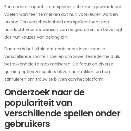
Een andere impact is dat spelers zich meer gewaardeerd
voelen wanneer ze merken dat hun voorkeuren worden
erkend. Een verscheidenheid aan spellen toont een
aandacht voor de wensen van de gebruikers en bevestigt
dat hun keuzes van belang zijn.
Daarom is het vitale dat aanbieders investeren in
verschillende soorten spellen om zowel tevredenheid als
betrokkenheid te maximaliseren. De focus op diverse
gaming opties zal spelers blijven aantrekken en hen
stimuleren om trouw te blijven aan het platform.
Onderzoek naar de
populariteit van
verschillende spellen onder
gebruikers