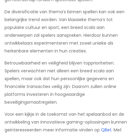
De diversificatie van thema’s binnen spellen kan ook een
belangrijke trend worden. Van klassieke thema’s tot
populaire cultuur en sport, een breed scala aan
onderwerpen zal spelers aanspreken. Hierdoor kunnen
ontwikkelaars experimenteren met zowel unieke als
herkenbare elementen in hun creaties.
Betrouwbaarheid en veiligheid blijven topprioriteiten.
Spelers verwachten niet alleen een breed scala aan
spellen, maar ook dat hun persoonlijke gegevens en
financiële transacties veilig zijn. Daarom zullen online
platforms investeren in hoogwaardige
beveiligingsmaatregelen.
Voor een kijkje in de toekomst van het spelaanbod en de
ontwikkeling van innovatieve gaming-oplossingen kunnen
geïnteresseerden meer informatie vinden op
QBet
. Met